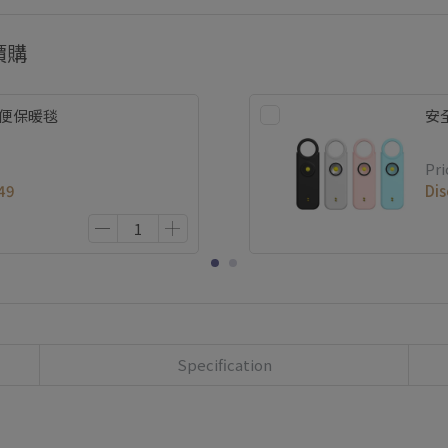
價購
輕便保暖毯
安
Pri
49
Di
Specification