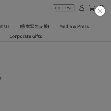
EN ｜ TWD
t Us
❗熊本緊急支援❗
Media & Press
Corporate Gifts
鑣