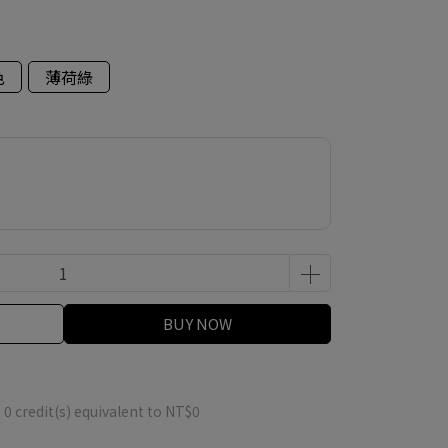
色
薄荷綠
BUY NOW
m
0
credit(s) equivalent to
NT$0