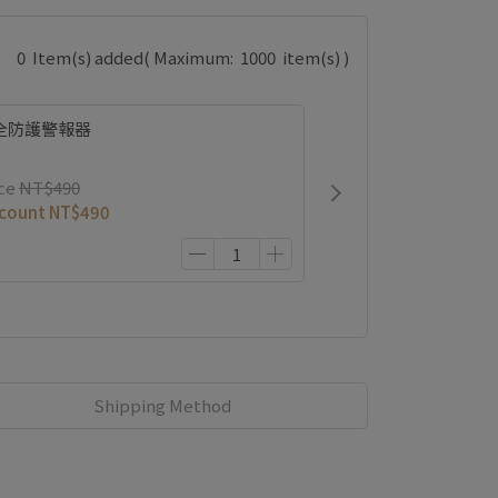
0
Item(s) added
( Maximum:
1000
item(s) )
全防護警報器
ce
NT$490
scount
NT$490
Shipping Method