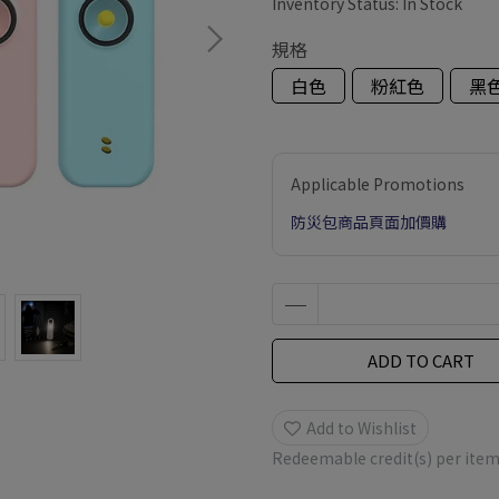
Inventory Status:
In Stock
規格
白色
粉紅色
黑
Applicable Promotions
防災包商品頁面加價購
ADD TO CART
Add to Wishlist
Redeemable credit(s) per ite