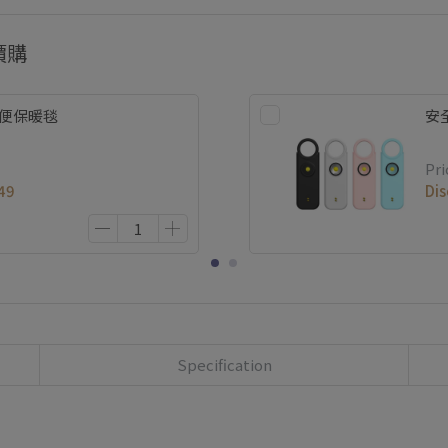
價購
輕便保暖毯
安
Pri
49
Di
Specification