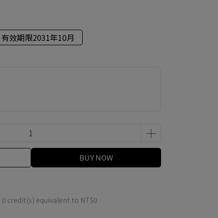
有效期限2031年10月
BUY NOW
m
0
credit(s) equivalent to
NT$0