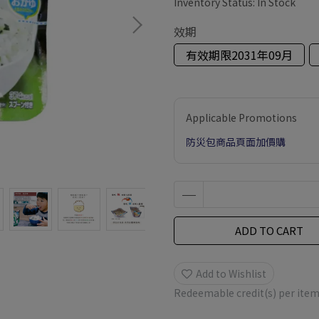
Inventory Status:
In Stock
效期
有效期限2031年09月
Applicable Promotions
防災包商品頁面加價購
ADD TO CART
Add to Wishlist
Redeemable credit(s) per ite