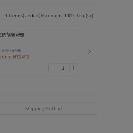
0
Item(s) added
( Maximum:
1000
item(s) )
全防護警報器
ce
NT$490
scount
NT$490
Shipping Method