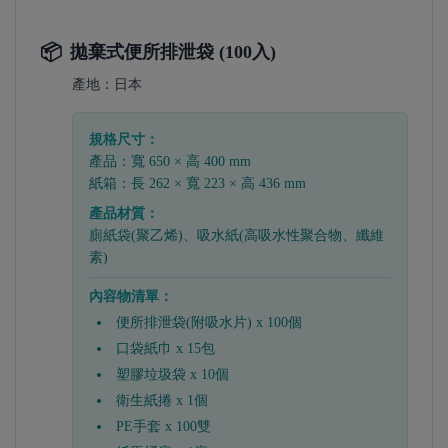
📦
拋棄式便所排泄袋 (100入)
產地：
日本
規格尺寸：
產品：寬 650 × 高 400 mm
紙箱：長 262 × 寬 223 × 高 436 mm
產品材質：
廁紙袋(聚乙烯)、吸水紙(高吸水性聚合物、纖維
素)
內容物清單：
便所排泄袋(附吸水片) x 100個
口袋紙巾 x 15包
塑膠垃圾袋 x 10個
衛生紙捲 x 1個
PE手套 x 100雙