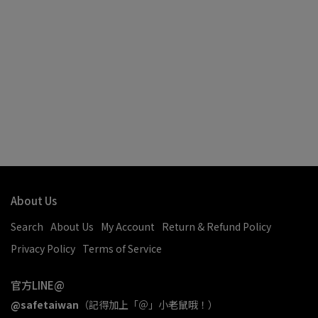
About Us
Search
About Us
My Account
Return & Refund Policy
Privacy Policy
Terms of Service
官方LINE@
@safetaiwan
（記得加上「＠」小老鼠哦！）