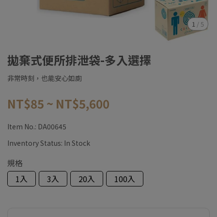
1
/
5
拋棄式便所排泄袋-多入選擇
非常時刻，也能安心如廁
NT$85
~
NT$5,600
Item No.:
DA00645
Inventory Status:
In Stock
規格
1入
3入
20入
100入