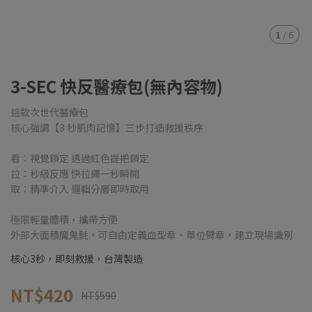
1
/
6
3-SEC 快反醫療包(無內容物)
這款次世代醫療包
核心強調【3 秒肌肉記憶】三步打造救援秩序
看：視覺鎖定 透過紅色提把鎖定
拉：秒級反應 快拉繩一秒瞬開
取：精準介入 邏輯分層即時取用
極限輕量體積，攜帶方便
外部大面積魔鬼氈，可自由定義血型章、單位臂章，建立現場識別
核心3秒，即刻救援，台灣製造
NT$420
NT$590