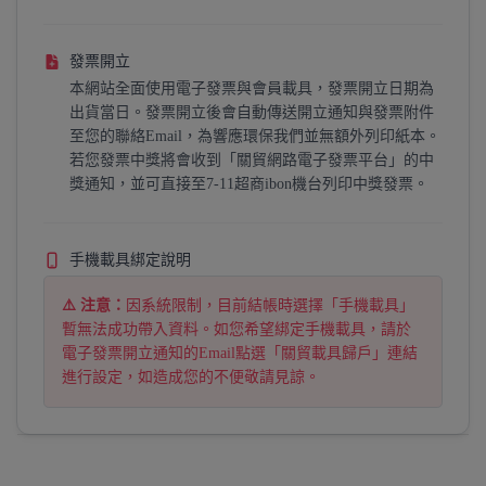
發票開立
本網站全面使用電子發票與會員載具，發票開立日期為
出貨當日。發票開立後會自動傳送開立通知與發票附件
至您的聯絡Email，為響應環保我們並無額外列印紙本。
若您發票中獎將會收到「關貿網路電子發票平台」的中
獎通知，並可直接至7-11超商ibon機台列印中獎發票。
手機載具綁定說明
⚠️ 注意：
因系統限制，目前結帳時選擇「手機載具」
暫無法成功帶入資料。如您希望綁定手機載具，請於
電子發票開立通知的Email點選「關貿載具歸戶」連結
進行設定，如造成您的不便敬請見諒。