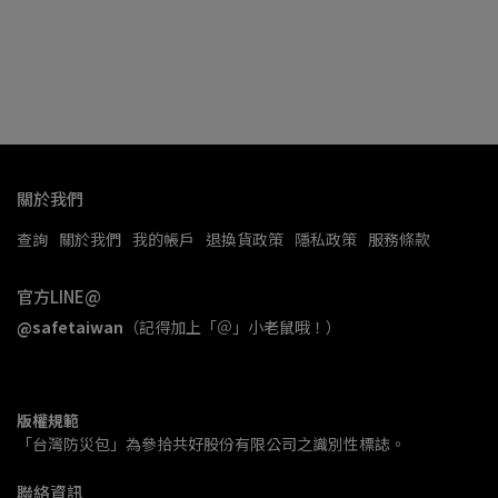
關於我們
查詢
關於我們
我的帳戶
退換貨政策
隱私政策
服務條款
官方LINE@
@safetaiwan
（記得加上「＠」小老鼠哦！）
版權規範
「台灣防災包」為參拾共好股份有限公司之識別性標誌。
聯絡資訊