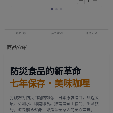
商品介紹
規格說明
運送方式
商品介紹
防災食品的新革命
七年保存・美味咖哩
打破您對防災口糧的想像！日本原裝進口，無過敏
原、免加水、即開即食。無論是登山露營、出國旅
行，還是緊急避難，都是您全家人的安心首選。