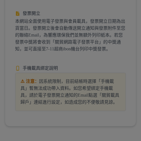
發票開立
本網站全面使用電子發票與會員載具，發票開立日期為出
貨當日。發票開立後會自動傳送開立通知與發票附件至您
的聯絡Email，為響應環保我們並無額外列印紙本。若您
發票中獎將會收到「關貿網路電子發票平台」的中獎通
知，並可直接至7-11超商ibon機台列印中獎發票。
手機載具綁定說明
⚠️ 注意：
因系統限制，目前結帳時選擇「手機載
具」暫無法成功帶入資料。如您希望綁定手機載
具，請於電子發票開立通知的Email點選「關貿載具
歸戶」連結進行設定，如造成您的不便敬請見諒。