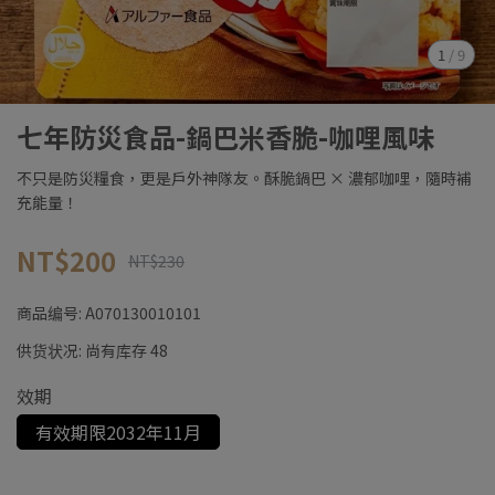
1
/
9
七年防災食品-鍋巴米香脆-咖哩風味
不只是防災糧食，更是戶外神隊友。酥脆鍋巴 × 濃郁咖哩，隨時補
充能量！
NT$200
NT$230
商品编号:
A070130010101
供货状况:
尚有库存 48
效期
有效期限2032年11月