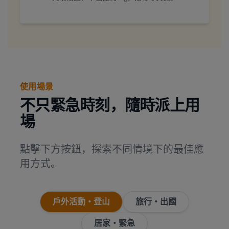
使用場景
不只緊急時刻，隨時派上用
場
點擊下方按鈕，探索不同情境下的最佳應
用方式。
戶外活動・登山
旅行・出國
居家・緊急