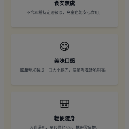
食安無虞
不含28種特定過敏原，兒童也能安心食用。
😋
美味口感
國產糯米製成一口大小鍋巴，濃郁咖哩酥脆涮嘴。
🎒
輕便隨身
內附湯匙，單包僅約50g，攜帶零負擔。