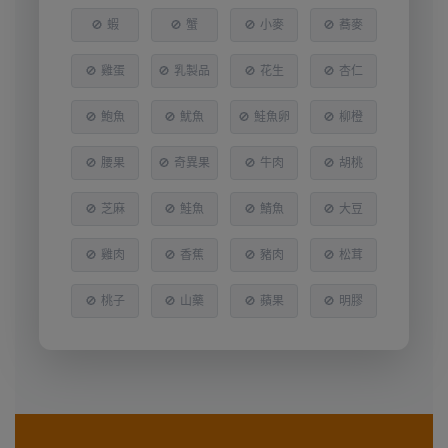
🚫
蝦
🚫
蟹
🚫
小麥
🚫
蕎麥
🚫
雞蛋
🚫
乳製品
🚫
花生
🚫
杏仁
🚫
鮑魚
🚫
魷魚
🚫
鮭魚卵
🚫
柳橙
🚫
腰果
🚫
奇異果
🚫
牛肉
🚫
胡桃
🚫
芝麻
🚫
鮭魚
🚫
鯖魚
🚫
大豆
🚫
雞肉
🚫
香蕉
🚫
豬肉
🚫
松茸
🚫
桃子
🚫
山藥
🚫
蘋果
🚫
明膠