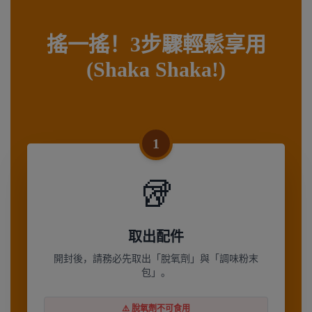
搖一搖！3步驟輕鬆享用
(Shaka Shaka!)
1
🥡
取出配件
開封後，請務必先取出「脫氧劑」與「調味粉末
包」。
⚠️ 脫氧劑不可食用