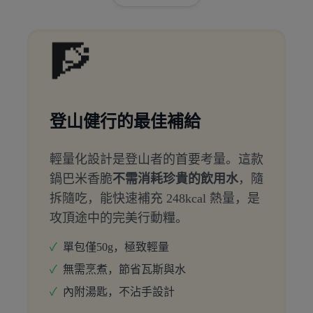
🧗
登山健行的最佳補給
輕量化設計是登山者的首要考量。這款
鍋巴米香脆
不需消耗珍貴的飲用水
，隨
拆隨吃，能快速補充 248kcal 熱量，是
攻頂途中的完美行動糧。
✓
單包僅50g，極致輕量
✓
無需烹煮，節省瓦斯與水
✓
內附湯匙，不沾手設計