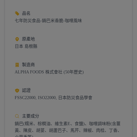
品名
七年防災食品-鍋巴米香脆-咖哩風味
原產地
日本 島根縣
製造商
ALPHA FOODS 株式會社 (50年歷史)
認證
FSSC22000, ISO22000, 日本防災食品學會
主要成分
鍋巴(糯米、棕櫚油、維生素E、食鹽)、咖哩調味粉(含薑
黃、陳皮、胡荽、胡蘆巴子、馬芹、辣椒、肉桂、丁香、