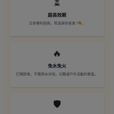
⏳
超長效期
日本專利技術，常溫保存長達
7年
。
🔥
免水免火
打開即食，不需熱水沖泡，災難或戶外活動的救星。
🛡️