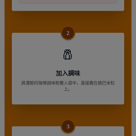
2
🧂
加入調味
將濃郁的咖哩調味粉撒入袋中，直接撒在鍋巴米粒
上。
3