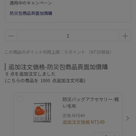
適用中のキャンペーン
防災包商品頁面加價購
この商品のポイント利用上限：
0
ポイント （
NT$0
相当）
追加注文価格-防災包商品頁面加價購
0
点を追加注文しました
(こちらの商品を
1000
点追加注文可能)
防災バッグアクセサリー-軽
い毛布
定価
NT$49
追加注文価格
NT$49