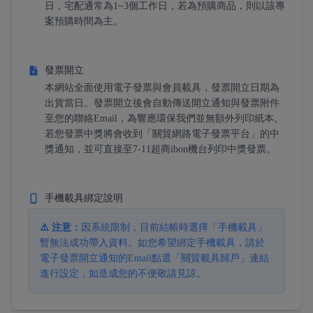
日，宅配通常為1~3個工作日，若為預購商品，則以該專
案預購時間為主。
發票開立
本網站全面使用電子發票與會員載具，發票開立日期為
出貨當日。發票開立後會自動傳送開立通知與發票附件
至您的聯絡Email，為響應環保我們並無額外列印紙本。
若您發票中獎將會收到「關貿網路電子發票平台」的中
獎通知，並可直接至7-11超商ibon機台列印中獎發票。
手機載具綁定說明
⚠️ 注意：
因系統限制，目前結帳時選擇「手機載具」
暫無法成功帶入資料。如您希望綁定手機載具，請於
電子發票開立通知的Email點選「關貿載具歸戶」連結
進行設定，如造成您的不便敬請見諒。