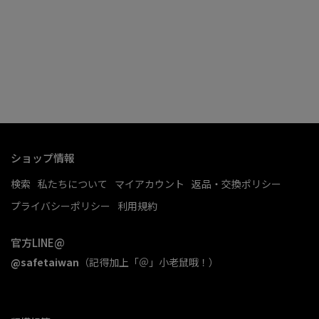
ショップ情報
検索
私たちについて
マイアカウント
返品・交換ポリシー
プライバシーポリシー
利用規約
官方LINE@
@safetaiwan
（記得加上「＠」小老鼠哦！）