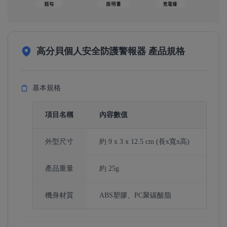
高分貝個人安全防護警報器 產品規格
基本規格
項目名稱
內容數值
外型尺寸
約 9 x 3 x 12.5 cm (長x寬x高)
產品重量
約 25g
機身材質
ABS塑膠、PC聚碳酸脂