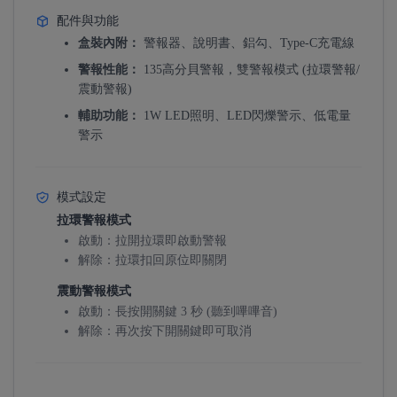
配件與功能
盒裝內附：
警報器、說明書、鋁勾、Type-C充電線
警報性能：
135高分貝警報，雙警報模式 (拉環警報/
震動警報)
輔助功能：
1W LED照明、LED閃爍警示、低電量
警示
模式設定
拉環警報模式
啟動：拉開拉環即啟動警報
解除：拉環扣回原位即關閉
震動警報模式
啟動：長按開關鍵 3 秒 (聽到嗶嗶音)
解除：再次按下開關鍵即可取消